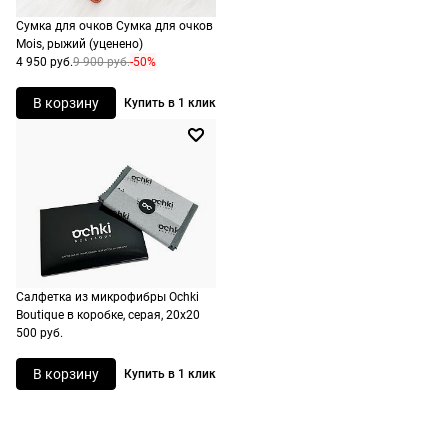
рассчитывают
Сумка для очков Сумка для очков
Mois, рыжий (уценено)
при
4 950 руб.
9 900 руб.
-50%
оформлении
заказа в
В корзину
Купить в 1 клик
корзине.
Срочная
доставка
По Москве
возможна
день в день,
по России
Салфетка из микрофибры Ochki
есть
Boutique в коробке, серая, 20х20
экспресс-
500 руб.
доставка.
В корзину
Купить в 1 клик
Долями
Сплит от Яндекс Пэй