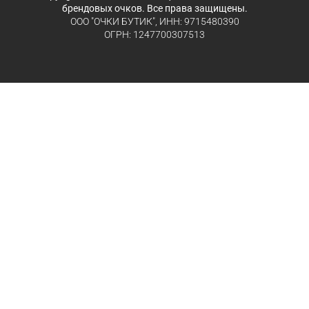
брендовых очков. Все права защищены.
ООО "ОЧКИ БУТИК", ИНН: 9715480390
ОГРН: 1247700307513