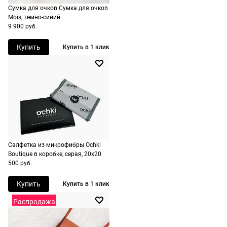
оформлении
Сумка для очков Сумка для очков
Mois, темно-синий
заказа в
9 900 руб.
корзине.
Купить
Купить в 1 клик
Срочная
доставка
По Москве
возможна
день в день,
по России
есть
экспресс-
Салфетка из микрофибры Ochki
доставка.
Boutique в коробке, серая, 20х20
500 руб.
Купить
Купить в 1 клик
Распродажа