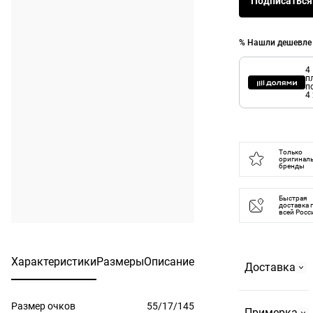
Подписаться
% Нашли дешевле
4
п
п
4
Только
оригинал
бренды
Быстрая
доставка 
всей Росс
Характеристики
Размеры
Описание
Доставка
Размер очков
55/17/145
Самовывоз
Примерка