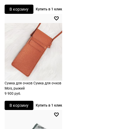
корзине.
В корзину
Купить в 1 клик
Срочная
доставка
По Москве
возможна
день в день,
по России
есть
экспресс-
доставка.
Сумка для очков Сумка для очков
Mois, рыжий
9 900 руб.
В корзину
Купить в 1 клик