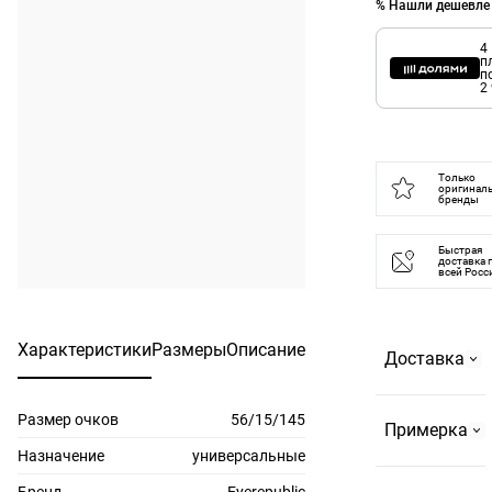
% Нашли дешевле
4
п
п
2
Только
оригинал
бренды
Быстрая
доставка 
всей Росс
Характеристики
Размеры
Описание
Доставка
Размер очков
56/15/145
Самовывоз
Примерка
На
Назначение
универсальные
Страстном