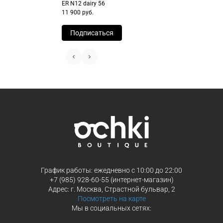
ER N12 dairy 56
Перейдите на страницу оформления
Выберите Яндекс Пэй или Сплит в
11 900 руб.
заказа
способах оплаты
Выберите способ оплаты «Долями»
Оплатите покупку целиком через Пэ
Подписаться
или частями в Сплит.
Оплатите часть от суммы заказа
Продолжить покупки
Продолжить покупки
График работы: ежедневно с 10:00 до 22:00
+7 (985) 928-60-55 (интернет-магазин)
Адрес: г. Москва, Страстной бульвар, 2
Посмотреть на карте
Мы в социальных сетях: