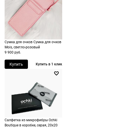
По России
ничего
Доставляем
оплачивать
в любую
не нужно.
точку
России,
стоимость и
Сумка для очков Сумка для очков
сроки
Mois, светло-розовый
рассчитывают
9 900 руб.
при
оформлении
Купить
Купить в 1 клик
заказа в
корзине.
Срочная
доставка
По Москве
возможна
день в день,
Салфетка из микрофибры Ochki
Boutique в коробке, серая, 20х20
по России