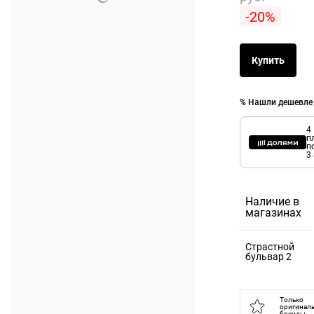
-20%
Купить
% Нашли дешевле
4
п
п
3
Наличие в
магазинах
Страстной
бульвар 2
125375,
Москва г, б-
Только
оригинал
бренды