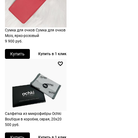
России,
стоимость и
сроки
рассчитывают
Сумка для очков Сумка для очков
при
Mois, ярко-розовый
9 900 руб.
оформлении
заказа в
Купить
Купить в 1 клик
корзине.
Срочная
доставка
По Москве
возможна
день в день,
по России
Салфетка из микрофибры Ochki
есть
Boutique в коробке, серая, 20х20
экспресс-
500 руб.
доставка.
Купить
Купить в 1 клик