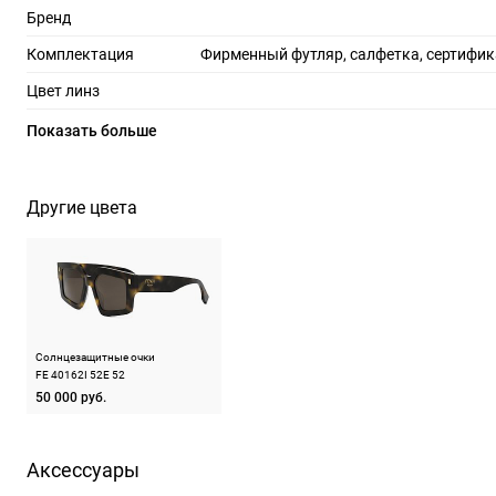
Бренд
Комплектация
Фирменный футляр, салфетка, сертифик
Цвет линз
Материал линз
Показать больше
Защита линз
100%
Степень затемнения
Другие цвета
RX-адаптация
Форма оправы
геом
Тип оправы
Цвет оправы
Солнцезащитные очки
FE 40162I 52E 52
Материал оправы
50 000 руб.
Страна производства
Производитель
Телиос С.п.А р-н Вилланова 16, 32013, Лонга
Аксессуары
ШтрихКод
19