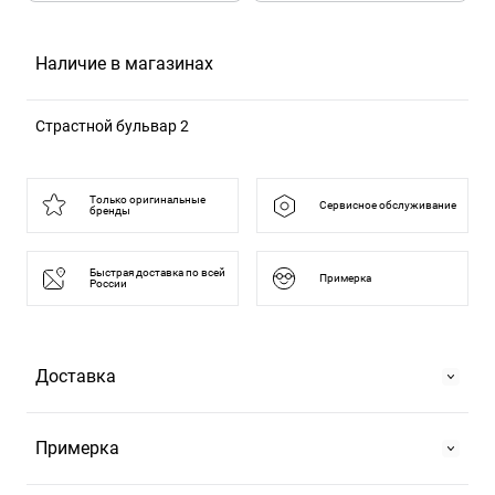
Наличие в магазинах
Страстной бульвар 2
125375, Москва г, б-р Страстной, д. 2
Только оригинальные
Сервисное обслуживание
бренды
Быстрая доставка по всей
Примерка
России
Доставка
Самовывоз
Примерка
На Страстном бульваре, 2 или в ТРЦ "Европейский".