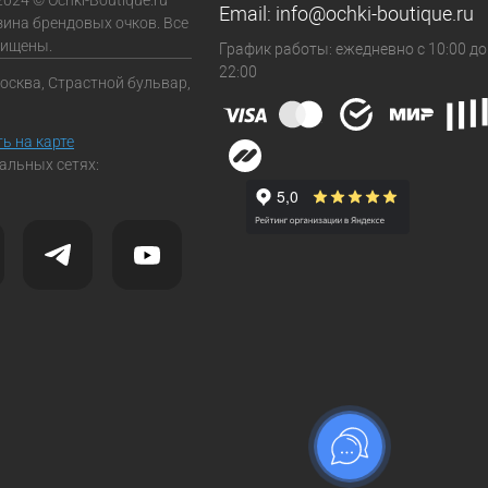
Email:
info@ochki-boutique.ru
зина брендовых очков. Все
щищены.
График работы: ежедневно с 10:00 до
22:00
Москва, Страстной бульвар,
ь на карте
альных сетях: