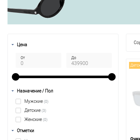
Со
Цена
От
До
Детс
Назначение / Пол
Мужские
(0)
Детские
(3)
Женские
(0)
Отметки
Очки