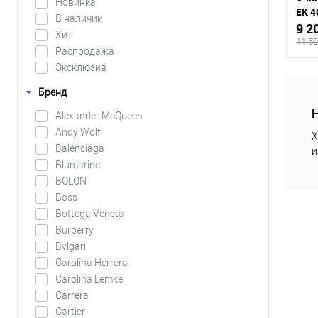
Новинка
EK 4
В наличии
9 2
Хит
11 50
Распродажа
Эксклюзив
Бренд
Alexander McQueen
К
срав
Andy Wolf
Х
Balenciaga
и
В
Blumarine
избр
BOLON
Boss
Bottega Veneta
Burberry
Bvlgari
Carolina Herrera
Carolina Lemke
Carrera
Cartier