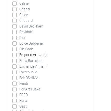
Celine
Chanel
Chloe
Chopard
David Beckham
Davidoff
Dior
Dolce Gabbana
Elie Saab
Emporio Armani
(1)
Etnia Barcelona
Exchange Armani
Eyerepublic
FAKOSHIMA
Fendi
For Art's Sake
FRED
Furla
Gast