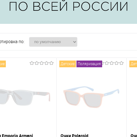
ртировка по:
кие
Детские
Поляризация
Дет
 Emporio Armani
Очки Polaroid
Оч