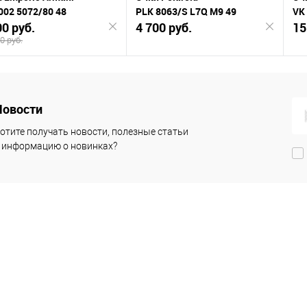
002 5072/80 48
PLK 8063/S L7Q M9 49
VK
00 руб.
4 700 руб.
15
0 руб.
Подписаться
Подписаться
Новости
К
нению
сравнению
сра
отите получать новости, полезные статьи
 информацию о новинках?
В
анное
избранное
изб