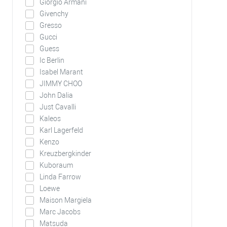
Giorgio Armani
Givenchy
Gresso
Gucci
Guess
Ic Berlin
Isabel Marant
JIMMY CHOO
John Dalia
Just Cavalli
Kaleos
Karl Lagerfeld
Kenzo
Kreuzbergkinder
Kuboraum
Linda Farrow
Loewe
Maison Margiela
Marc Jacobs
Matsuda