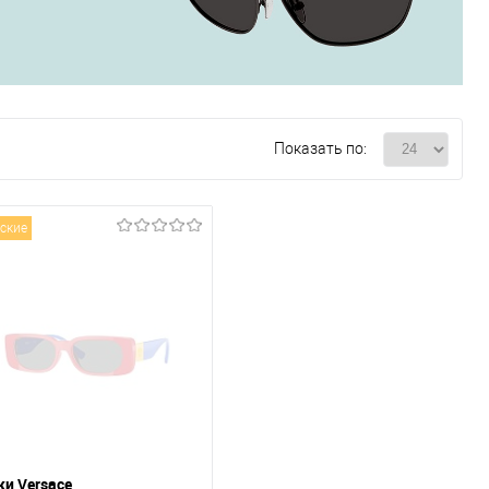
Показать по:
ские
ки Versace