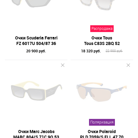
Распродажа
Очки Scuderia Ferrari
Очки Tous
FZ 6017U 504/87 36
Tous C83S 2BQ 52
20 900 руб.
18 320 руб.
22 900 руб.
Поляризация
Очки Marc Jacobs
Очки Polaroid
MARC 804/S 71C 9O 53
PLD 7059/S FLL 47 70