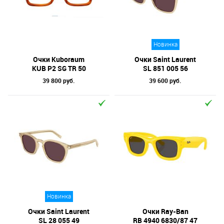
Отметки
Бренд
Новинка
Коллекция
Очки Kuboraum
Очки Saint Laurent
Материал линз
KUB P2 SG TR 50
SL 851 005 56
39 800 руб.
39 600 руб.
Форма оправы
Тип оправы
Цвет линз
Цвет оправы
Технология оптики
Материал оправы
Новинка
Очки Saint Laurent
Очки Ray-Ban
SL 28 055 49
RB 4940 6830/87 47