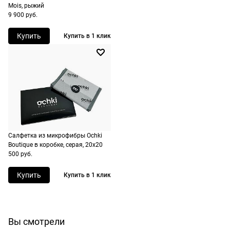
рассчитывают
Mois, рыжий
при
9 900 руб.
оформлении
Купить
Купить в 1 клик
заказа в
корзине.
Срочная
доставка
По Москве
возможна
день в день,
Салфетка из микрофибры Ochki
по России
Boutique в коробке, серая, 20х20
есть
500 руб.
экспресс-
доставка.
Купить
Купить в 1 клик
Долями
Вы смотрели
Сплит от Яндекс Пэй