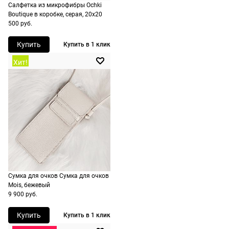
рассчитывают
Салфетка из микрофибры Ochki
при
Boutique в коробке, серая, 20х20
500 руб.
оформлении
заказа в
Купить
Купить в 1 клик
корзине.
Хит!
Срочная
доставка
По Москве
возможна
день в день,
по России
есть
экспресс-
доставка.
Сумка для очков Сумка для очков
Mois, бежевый
9 900 руб.
Купить
Купить в 1 клик