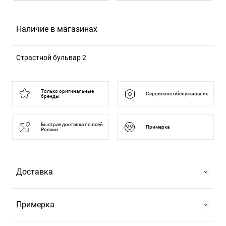
Наличие в магазинах
Страстной бульвар 2
125375, Москва г, б-р Страстной, д. 2
Только оригинальные
Сервисное обслуживание
бренды
Быстрая доставка по всей
Примерка
России
Доставка
Самовывоз
Примерка
На Страстном бульваре, 2 или в ТРЦ "Европейский".