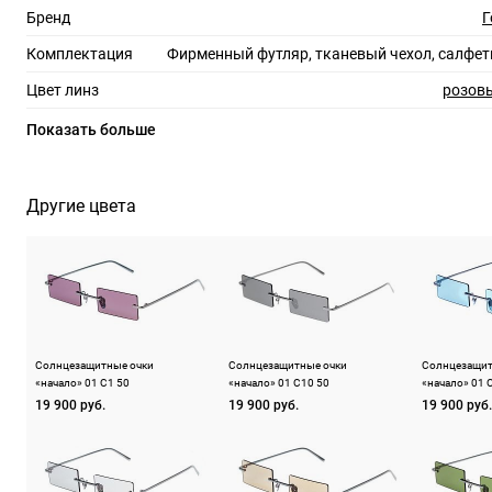
Бренд
Г
Комплектация
Фирменный футляр, тканевый чехол, салфет
Цвет линз
розов
Материал линз
Показать больше
Защита линз
100%
Степень затемнения
Другие цвета
RX-адаптация
Форма оправы
пря
Тип оправы
бе
Цвет оправы
Солнцезащитные очки
Солнцезащитные очки
Солнцезащит
Материал оправы
«начало» 01 C1 50
«начало» 01 C10 50
«начало» 01 
19 900 руб.
19 900 руб.
19 900 руб.
Страна производства
Производитель
Компания Shen Zhen Jing Yuan Sheng Techno
ШтрихКод
273