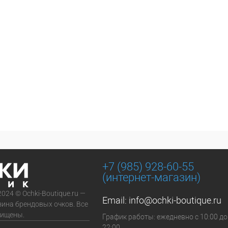
+7 (985) 928-60-55
(интернет-магазин)
2024 © Ochki-Boutique.ru —
Email:
info@ochki-boutique.ru
зина брендовых очков. Все
щищены.
График работы: ежедневно с 10:00 до
22:00