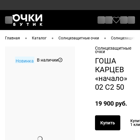
•
•
•
Главная
Каталог
Солнцезащитные очки
Солнцезащитны
Солнцезащитные
очки
ГОША
В наличии
Новинка
КАРЦЕВ
«начало»
02 C2 50
19 900 руб.
Купи
Купить
1 кл