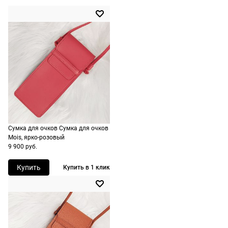
Сумка для очков Сумка для очков
Mois, ярко-розовый
9 900 руб.
Купить
Купить в 1 клик
Долями
Сплит от Яндекс Пэй
Долями — сервис, позволяющий
Яндекс Пэй позволяет оплачивать очки и
разделить оплату покупок на четыре
оправы сразу или частями через Яндекс