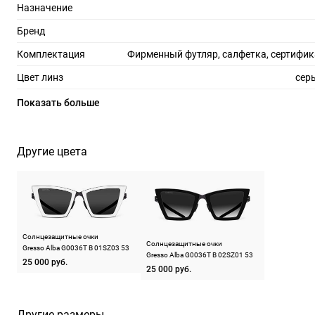
Назначение
Бренд
Комплектация
Фирменный футляр, салфетка, сертифик
Цвет линз
сер
Материал линз
Показать больше
Защита линз
100%
Степень затемнения
Другие цвета
Форма оправы
трап
Цвет оправы
черны
Материал оправы
т
Солнцезащитные очки
Страна производства
Солнцезащитные очки
Gresso Alba G0036T B 01SZ03 53
Gresso Alba G0036T B 02SZ01 53
25 000 руб.
Производитель
ООО "Алан-Абрис", 440052, Пензенская обл, г
25 000 руб.
Богданова, 
ШтрихКод
273
Другие размеры