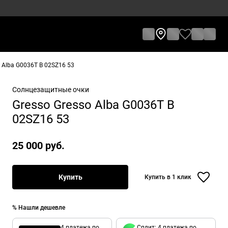
 Alba G0036T B 02SZ16 53
Солнцезащитные очки
Gresso Gresso Alba G0036T B
02SZ16 53
25 000 руб.
Купить
Купить в 1 клик
% Нашли дешевле
4 платежа по
Сплит: 4 платежа по