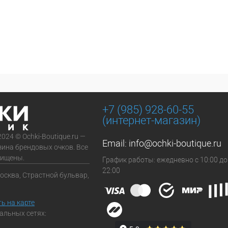
+7 (985) 928-60-55
(интернет-магазин)
2024 © Ochki-Boutique.ru —
Email:
info@ochki-boutique.ru
зина брендовых очков. Все
щищены.
График работы: ежедневно с 10:00 до
22:00
Москва, Страстной бульвар,
ь на карте
альных сетях: