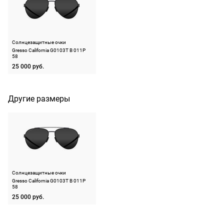
подойдут,
бесплатно,
ничего
Материал оправы
титан
на
оплачивать
следующий
Страна производства
Россия
не нужно.
день после
Солнцезащитные очки
Производитель
ООО "Алан-Абрис",
Gresso California G0103T B 011P
оформления
440052, Пензенская
58
По России
обл, г. Пенза, ул.
заказа.
25 000 руб.
Богданова, строение 22
1500 руб.
Доставка за
включая
ШтрихКод
2670002720435
МКАД
доставку.
Другие размеры
оплачивается
Оплата
дополнительн
очков на
— 700 руб.
месте после
независимо
примерки.
от суммы
Если очки не
выкупа.
подойдут,
Солнцезащитные очки
дополнительн
Gresso California G0103T B 011P
По России
58
ничего
Доставляем
25 000 руб.
оплачивать
в любую
не нужно.
точку