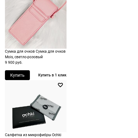
Сумка для очков Сумка для очков
Mois, светло-розовый
9 900 руб.
Купить
Купить в 1 клик
Долями
Сплит от Яндекс Пэй
Салфетка из микрофибры Ochki