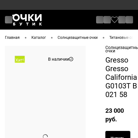
•
•
•
Главная
Каталог
Солнцезащитные очки
Титановые солнц
Солнцезащитн
очки
Gresso
В наличии
Хит!
Gresso
California
G0103T B
021 58
23 000
руб.