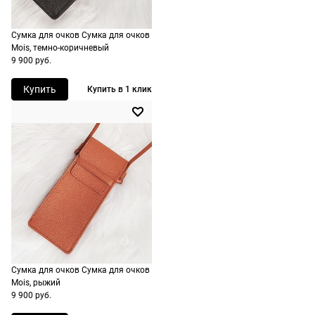
Доставляем
оплачивать
в любую
не нужно.
Сумка для очков Сумка для очков
точку
Mois, темно-коричневый
России,
9 900 руб.
стоимость и
сроки
Купить
Купить в 1 клик
рассчитывают
при
оформлении
заказа в
корзине.
Срочная
доставка
По Москве
возможна
Сумка для очков Сумка для очков
день в день,
Mois, рыжий
по России
9 900 руб.
есть