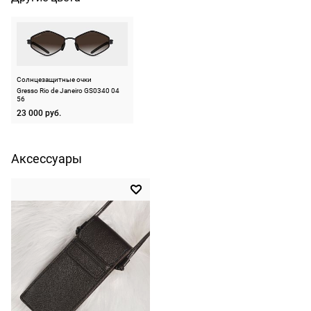
минут. Если
МКАД
Форма оправы
геометрическая
очки не
По Москве —
Тип оправы
ободковая
подойдут,
бесплатно,
ничего
Цвет оправы
черный
на
оплачивать
следующий
Солнцезащитные очки
Материал оправы
титан
Gresso Rio de Janeiro GS0340 04
не нужно.
день после
56
Страна производства
Россия
23 000 руб.
оформления
По России
Производитель
ООО "Алан-Абрис",
заказа.
440052, Пензенская
1500 руб.
Доставка за
обл, г. Пенза, ул.
Аксессуары
включая
Богданова, строение 22
МКАД
доставку.
оплачивается
ШтрихКод
2730005962031
Оплата
дополнительн
очков на
— 700 руб.
месте после
независимо
примерки.
от суммы
Если очки не
выкупа.
подойдут,
дополнительн
По России
ничего