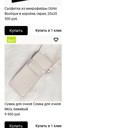
Салфетка из микрофибры Ochki
Boutique в коробке, серая, 20х20
500 руб.
Купить
Купить в 1 клик
Хит!
Долями
Сплит от Яндекс Пэй
Сумка для очков Сумка для очков
Mois, бежевый
Долями — сервис, позволяющий
Яндекс Пэй позволяет оплачивать очк
9 900 руб.
разделить оплату покупок на четыре
оправы сразу или частями через Янде
части. Просто оплатите часть от сумм
Купить
Купить в 1 клик
Сплит. Деньги списываются с банковс