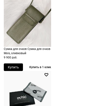
России,
стоимость и
сроки
рассчитывают
при
оформлении
заказа в
корзине.
Сумка для очков Сумка для очков
Mois, оливковый
Срочная
9 900 руб.
доставка
По Москве
Купить
Купить в 1 клик
возможна
день в день,
по России
есть
экспресс-
доставка.