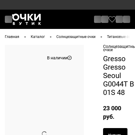
•
•
•
Главная
Каталог
Солнцезащитные очки
Титановые солнц
Солнцезащитн
очки
Gresso
В наличии
Gresso
Seoul
G0044T B
01S 48
23 000
руб.