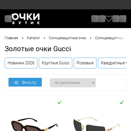
•
•
•
Главная
Каталог
Солнцезащитные очки
Солнцезащитные очки
Золотые очки Gucci
Новинки 2026
Круглые Gucci
Розовые
Квадратные Gu
Фильтр
Цена
От
До
Назначение / Пол