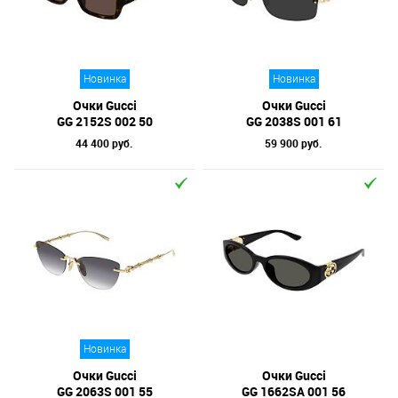
Отметки
Бренд
Новинка
Новинка
Материал линз
Очки Gucci
Очки Gucci
Форма оправы
GG 2152S 002 50
GG 2038S 001 61
44 400 руб.
59 900 руб.
Тип оправы
Цвет линз
Цвет оправы
Технология оптики
Материал оправы
Новинка
Очки Gucci
Очки Gucci
GG 2063S 001 55
GG 1662SA 001 56