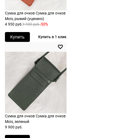
не нужно.
точку
Сумка для очков Сумка для очков
России,
Mois, рыжий (уценено)
стоимость и
4 950 руб.
9 900 руб.
-50%
сроки
рассчитывают
Купить
Купить в 1 клик
при
оформлении
заказа в
корзине.
Срочная
доставка
По Москве
возможна
день в день,
Сумка для очков Сумка для очков
по России
Mois, зеленый
есть
9 900 руб.
экспресс-