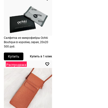
очки не
Материал оправы
ацетат
По Москве —
подойдут,
бесплатно,
Страна производства
Италия
ничего
на
Производитель
Керинг Айвеа С.п.А. Виа
оплачивать
следующий
Альтикьеро 180, 35135
не нужно.
Падуя, Италия
день после
оформления
ШтрихКод
889652439778
По России
заказа.
Салфетка из микрофибры Ochki
1500 руб.
Boutique в коробке, серая, 20х20
Доставка за
500 руб.
включая
МКАД
доставку.
оплачивается
Купить
Купить в 1 клик
Оплата
дополнительн
Распродажа
очков на
— 700 руб.
месте после
независимо
примерки.
от суммы
Если очки не
выкупа.
подойдут,
дополнительн
По России
ничего
Доставляем
оплачивать
в любую