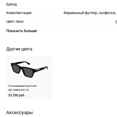
Бренд
Комплектация
Фирменный футляр, салфетка,
Цвет линз
Материал линз
Показать больше
Защита линз
100%
Степень затемнения
Другие цвета
RX-адаптация
Форма оправы
трап
Тип оправы
Цвет оправы
Солнцезащитные очки
Материал оправы
GG 1889S 001 51
53 200 руб.
Страна производства
Производитель
Керинг Айвеа С.п.А. Виа Альтикьеро 180, 3
Аксессуары