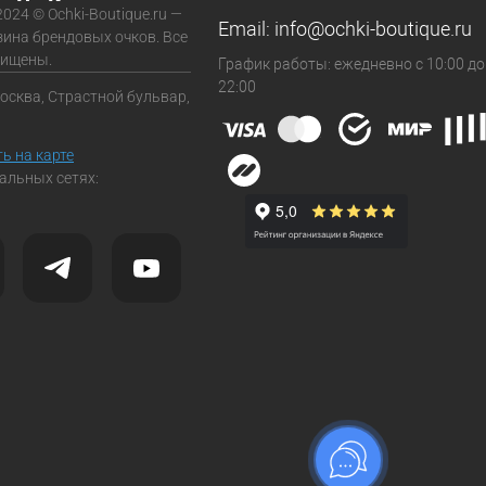
2024 © Ochki-Boutique.ru —
Email:
info@ochki-boutique.ru
зина брендовых очков. Все
щищены.
График работы: ежедневно с 10:00 до
22:00
Москва, Страстной бульвар,
ь на карте
альных сетях: