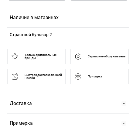
Наличие в магазинах
Страстной бульвар 2
125375, Москва г, б-р Страстной, д. 2
Только оригинальные
Сервисное обслуживание
бренды
Быстрая доставка по всей
Примерка
России
Доставка
Самовывоз
Примерка
На Страстном бульваре, 2 или в ТРЦ "Европейский".