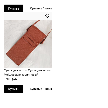
сроки
рассчитывают
Купить
Купить в 1 клик
при
оформлении
заказа в
корзине.
Срочная
доставка
По Москве
возможна
день в день,
Сумка для очков Сумка для очков
по России
Mois, светло-коричневый
есть
9 900 руб.
экспресс-
доставка.
Купить
Купить в 1 клик
Долями
Сплит от Яндекс Пэй