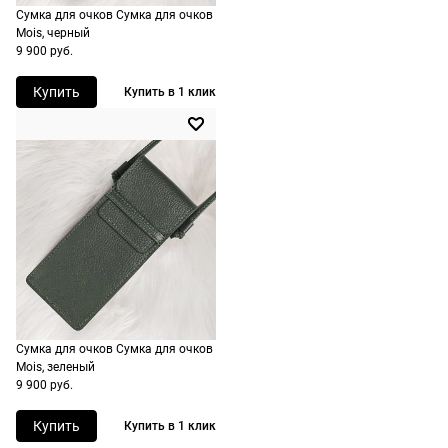
Сумка для очков Сумка для очков
России,
Mois, черный
стоимость и
9 900 руб.
сроки
рассчитывают
Купить
Купить в 1 клик
при
оформлении
заказа в
корзине.
Срочная
доставка
По Москве
возможна
день в день,
Сумка для очков Сумка для очков
по России
Mois, зеленый
есть
9 900 руб.
экспресс-
доставка.
Купить
Купить в 1 клик