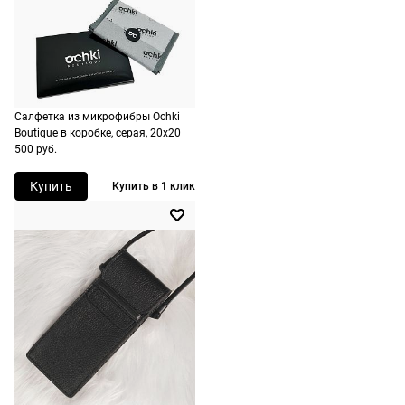
подойдут,
бесплатно,
Материал оправы
металл
ничего
на
Страна производства
Китай
оплачивать
следующий
не нужно.
Производитель
Маршон Италия С.р.п.,
день после
пр-т Альпаго, 151 д.
оформления
Бастиа, 32015 г. Пуос де
По России
Альпаго,провинция
заказа.
Салфетка из микрофибры Ochki
Беллуно,Италия
1500 руб.
Boutique в коробке, серая, 20х20
Доставка за
500 руб.
включая
ШтрихКод
889214392992
МКАД
доставку.
оплачивается
Купить
Купить в 1 клик
Оплата
дополнительн
очков на
— 700 руб.
месте после
независимо
примерки.
от суммы
Если очки не
выкупа.
подойдут,
дополнительн
По России
ничего
Доставляем
оплачивать
в любую
не нужно.
точку