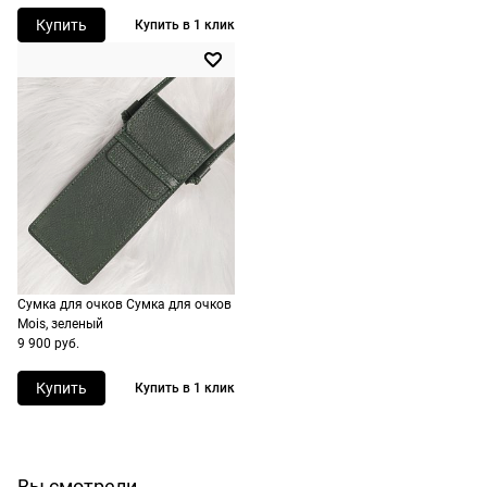
рассчитывают
Купить
Купить в 1 клик
при
оформлении
заказа в
корзине.
Срочная
доставка
По Москве
возможна
день в день,
Сумка для очков Сумка для очков
по России
Mois, зеленый
есть
9 900 руб.
экспресс-
доставка.
Купить
Купить в 1 клик
Долями
Сплит от Яндекс Пэй
Вы смотрели