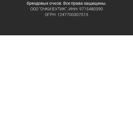
брендовых очков. Все права защищены.
ООО "ОЧКИ БУТИК", ИНН: 9715480390
ОГРН: 1247700307513