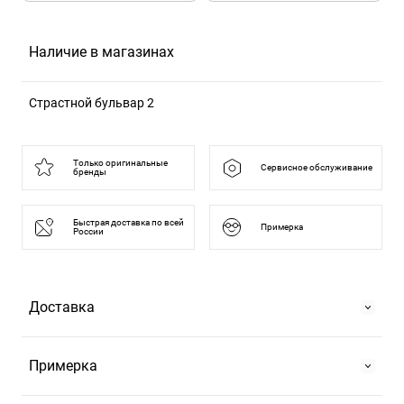
Наличие в магазинах
Страстной бульвар 2
125375, Москва г, б-р Страстной, д. 2
Только оригинальные
Сервисное обслуживание
бренды
Быстрая доставка по всей
Примерка
России
Доставка
Самовывоз
Примерка
На Страстном бульваре, 2 или в ТРЦ "Европейский".