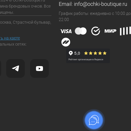
2024 © Ochki-Boutique.ru —
Email:
info@ochki-boutique.ru
зина брендовых очков. Все
щищены.
График работы: ежедневно с 10:00 до
22:00
Москва, Страстной бульвар,
ь на карте
альных сетях: