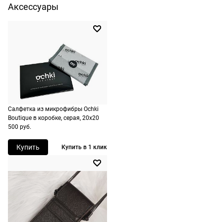
14, 08017,
не нужно.
любую точку
Аксессуары
Барселона,
Испания
России, стоимость и
сроки
ШтрихКод
2730005954340
рассчитываются
при оформлении
заказа в корзине.
Срочная доставка
По Москве
Салфетка из микрофибры Ochki
возможна день в
Boutique в коробке, серая, 20х20
день, по России есть
500 руб.
экспресс-доставка.
Купить
Купить в 1 клик