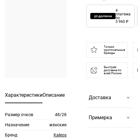
4
платежа
по
5 960 ₽
Только
оригинальные
бренды
Быстрая
доставка по
всей России
Характеристики
Описание
Доставка
Размер очков
48/28
Самовывоз
Примерка
На Страстном
Назначение
женские
бульваре, 2 или в
Бренд
Kaleos
По Москве и до 10