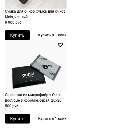
сроки
рассчитывают
Сумка для очков Сумка для очков
Mois, черный
при
9 900 руб.
оформлении
заказа в
Купить
Купить в 1 клик
корзине.
Срочная
доставка
По Москве
возможна
день в день,
по России
Салфетка из микрофибры Ochki
есть
Boutique в коробке, серая, 20х20
экспресс-
500 руб.
доставка.
Купить
Купить в 1 клик