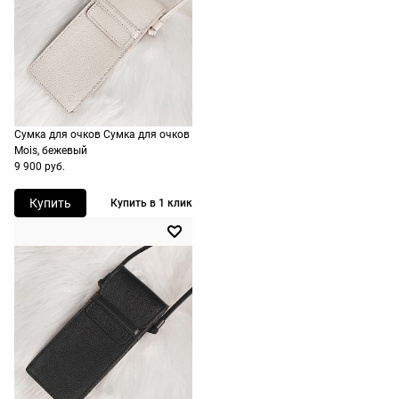
следующий
Цвет оправы
золотой
не нужно.
день после
Материал оправы
ацетат, металл
оформления
По России
Страна производства
Италия
заказа.
1500 руб.
Доставка за
Производитель
CASTELLANI S.R.L.
включая
МКАД
доставку.
ШтрихКод
8057509364302
оплачивается
Сумка для очков Сумка для очков
Оплата
дополнительн
Mois, бежевый
очков на
9 900 руб.
— 700 руб.
месте после
независимо
Купить
Купить в 1 клик
примерки.
от суммы
Если очки не
выкупа.
подойдут,
дополнительн
По России
ничего
Доставляем
оплачивать
в любую
не нужно.
точку
России,
стоимость и