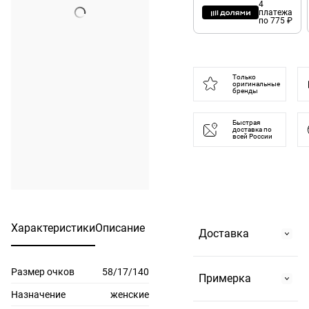
4
платежа
по 775 ₽
Только
оригинальные
бренды
Быстрая
доставка по
всей России
Характеристики
Описание
Доставка
Размер очков
58/17/140
Самовывоз
Примерка
На Страстном
Назначение
женские
бульваре, 2 или в