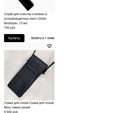
ничего оплачивать
ШтрихКод
2730006531519
Доставляем в
не нужно.
любую точку
России, стоимость и
Спрей для очистки очковых и
солнцезащитных линз «Ochki
сроки
Boutique», 15 мл.
рассчитываются
700 руб.
при оформлении
Купить
заказа в корзине.
Купить в 1 клик
Срочная доставка
По Москве
возможна день в
день, по России есть
экспресс-доставка.
Сумка для очков Сумка для очков
Mois, темно-синий
9 900 руб.