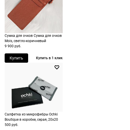
не нужно.
15, 35129, Падова,
день после
Италия
оформления
По России
ШтрихКод
716736701899
заказа.
1500 руб.
Доставка за
включая
МКАД
Сумка для очков Сумка для очков
доставку.
оплачивается
Mois, светло-коричневый
Оплата
дополнительн
9 900 руб.
очков на
— 700 руб.
месте после
Купить
Купить в 1 клик
независимо
примерки.
от суммы
Если очки не
выкупа.
подойдут,
дополнительн
По России
ничего
Доставляем
оплачивать
в любую
не нужно.
точку
Салфетка из микрофибры Ochki
России,
Boutique в коробке, серая, 20х20
стоимость и
500 руб.
сроки