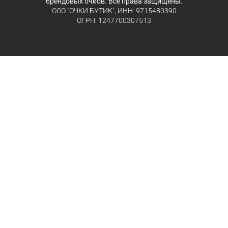
брендовых очков. Все права защищены.
ООО "ОЧКИ БУТИК", ИНН: 9715480390
ОГРН: 1247700307513