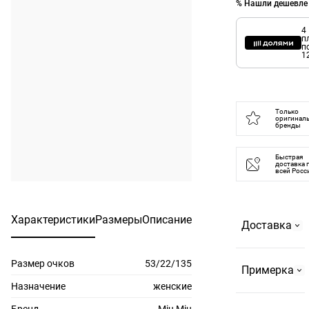
% Нашли дешевле
4
п
п
1
Только
оригинал
бренды
Быстрая
доставка 
всей Росс
Характеристики
Размеры
Описание
Доставка
Размер очков
53/22/135
Самовывоз
Примерка
На
Назначение
женские
Страстном