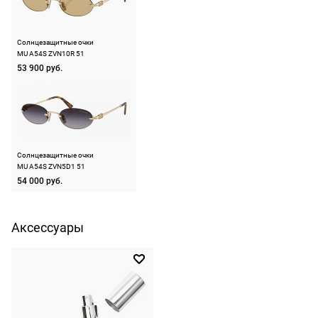
на
Тип оправы
безободковая
оплачивать
следующий
не нужно.
Цвет оправы
золотой
день после
Солнцезащитные очки
оформления
MU A54S ZVN10R 51
Материал оправы
металл
По России
53 900 руб.
заказа.
Страна производства
Италия
1500 руб.
Доставка за
включая
МКАД
Производитель
Люксоттика групп
С.п.А., Италия, площадь
доставку.
оплачивается
Цадорна 3, 20123,
Оплата
дополнительн
Милан
очков на
— 700 руб.
Солнцезащитные очки
ШтрихКод
8056262413173
MU A54S ZVN5D1 51
месте после
независимо
54 000 руб.
примерки.
от суммы
Если очки не
выкупа.
подойдут,
Аксессуары
дополнительн
По России
ничего
Доставляем
оплачивать
в любую
не нужно.
точку
России,