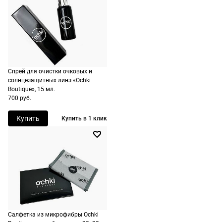
стоимость и
сроки
рассчитывают
при
оформлении
заказа в
Спрей для очистки очковых и
корзине.
солнцезащитных линз «Ochki
Boutique», 15 мл.
700 руб.
Срочная
доставка
Купить
Купить в 1 клик
По Москве
возможна
день в день,
по России
есть
экспресс-
доставка.
Салфетка из микрофибры Ochki