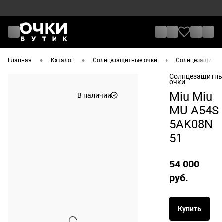
•
•
•
Главная
Каталог
Солнцезащитные очки
Солнцезащитные
Солнцезащитн
очки
Miu Miu
В наличии
MU A54S
5AK08N
51
54 000
руб.
Купить