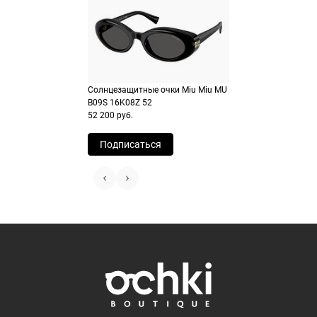
Перейдите на страницу оформления
Выберите Яндекс Пэй или Сплит в
заказа
способах оплаты
Выберите способ оплаты «Долями»
Оплатите покупку целиком через Пэй
или частями в Сплит.
Оплатите часть от суммы заказа
Солнцезащитные очки Miu Miu MU
B09S 16K08Z 52
Продолжить покупки
Продолжить покупки
52 200 руб.
Подписаться