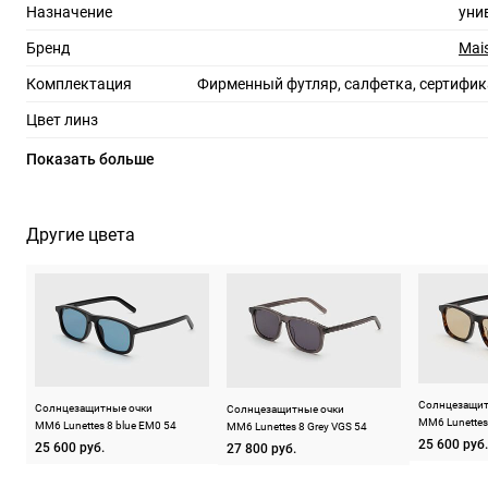
Назначение
уни
Бренд
Mai
Комплектация
Фирменный футляр, салфетка, сертифик
Цвет линз
Материал линз
Показать больше
Защита линз
100%
Степень затемнения
Другие цвета
RX-адаптация
Форма оправы
мяг
Тип оправы
Цвет оправы
Материал оправы
Солнцезащит
Солнцезащитные очки
Солнцезащитные очки
MM6 Lunettes
MM6 Lunettes 8 blue EM0 54
MM6 Lunettes 8 Grey VGS 54
Страна производства
25 600 руб.
25 600 руб.
27 800 руб.
Производитель
Ретросуперфьюче СРЛ, ул. Ларга, 15-20122, Ми