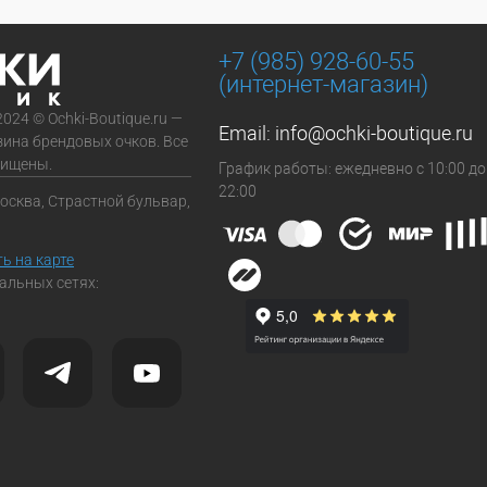
+7 (985) 928-60-55
(интернет-магазин)
2024 © Ochki-Boutique.ru —
Email:
info@ochki-boutique.ru
зина брендовых очков. Все
щищены.
График работы: ежедневно с 10:00 до
22:00
Москва, Страстной бульвар,
ь на карте
альных сетях: