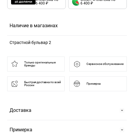
6 400 ₽
6 400 ₽
Наличие в магазинах
Страстной бульвар 2
125375, Москва г, б-р Страстной, д. 2
Только оригинальные
Сервисное обслуживание
бренды
Быстрая доставка по всей
Примерка
России
Доставка
Самовывоз
Примерка