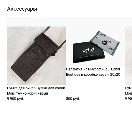
ШтрихКод
805
Аксессуары
Салфетка из микрофибры Ochki
Boutique в коробке, серая, 20х20
Сумка для очков Сумка для очков
Сум
Mois, темно-коричневый
Moi
9 900 руб.
500 руб.
9 90