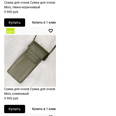
Сумка для очков Сумка для очков
доставку.
оплачивается
Mois, темно-коричневый
Оплата
дополнительн
9 900 руб.
очков на
— 700 руб.
месте после
Купить
Купить в 1 клик
независимо
примерки.
от суммы
Хит!
Если очки не
выкупа.
подойдут,
дополнительн
По России
ничего
Доставляем
оплачивать
в любую
не нужно.
точку
России,
стоимость и
сроки
Сумка для очков Сумка для очков
рассчитывают
Mois, оливковый
при
9 900 руб.
оформлении
Купить
Купить в 1 клик
заказа в