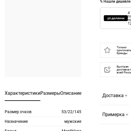
% Нашли дешевле
4
п
п
1
Только
оригинал
бренды
Быстрая
доставка 
всей Росс
Характеристики
Размеры
Описание
Доставка
Размер очков
53/22/145
Самовывоз
Примерка
На
Назначение
мужские
Страстном