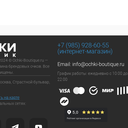
+7 (985) 928-60-55
(интернет-магазин)
2024 © Ochki-Boutique.ru —
Email:
info@ochki-boutique.ru
зина брендовых очков. Все
щищены.
График работы: ежедневно с 10:00 до
22:00
Москва, Страстной бульвар,
ь на карте
альных сетях: