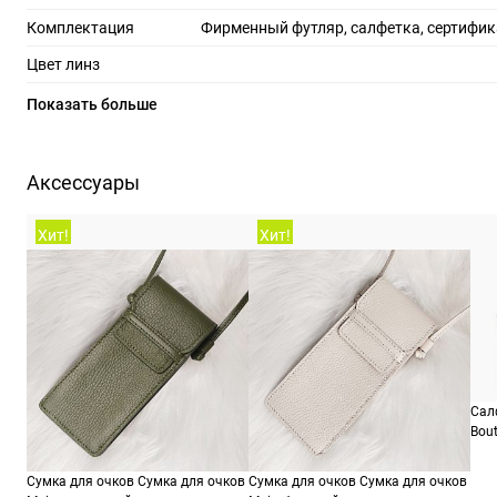
Комплектация
Фирменный футляр, салфетка, сертифик
Цвет линз
Материал линз
по
Показать больше
Защита линз
100%
Степень затемнения
Аксессуары
RX-адаптация
Хит!
Хит!
Форма оправы
Тип оправы
Цвет оправы
Материал оправы
Страна производства
Сал
Производитель
Виа Франческо Керубини, 4, 20145, Милан, Мич
Bout
ШтрихКод
273
Сумка для очков Сумка для очков
Сумка для очков Сумка для очков