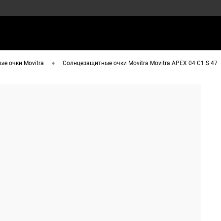
•
е очки Movitra
Солнцезащитные очки Movitra Movitra APEX 04 С1 S 47