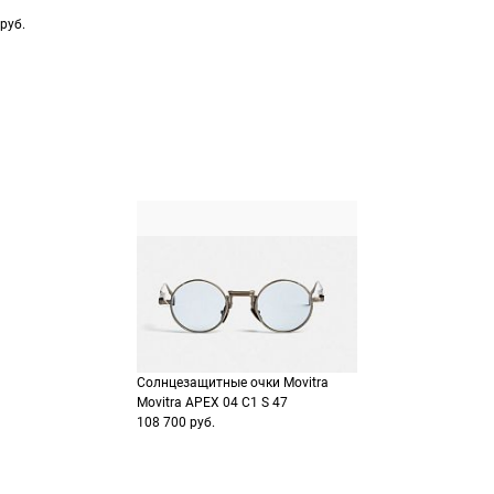
способах оплаты
руб.
Выберите способ опла
Оплатите покупку цел
или частями в Сплит.
Оплатите часть от су
Продолжить пок
Продолжить пок
Солнцезащитные очки Movitra
Movitra APEX 04 С1 S 47
108 700 руб.