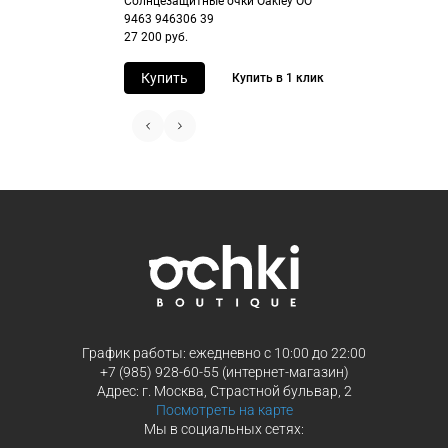
Солнцезащитные очки Oakley OO
Перейдите на страницу оформления
Выберите Яндекс Пэй или Сплит в
9463 946306 39
27 200 руб.
заказа
способах оплаты
Выберите способ оплаты «Долями»
Оплатите покупку целиком через Пэ
Купить
Купить в 1 клик
или частями в Сплит.
Оплатите часть от суммы заказа
Продолжить покупки
Продолжить покупки
График работы: ежедневно с 10:00 до 22:00
+7 (985) 928-60-55 (интернет-магазин)
Адрес: г. Москва, Страстной бульвар, 2
Посмотреть на карте
Мы в социальных сетях: