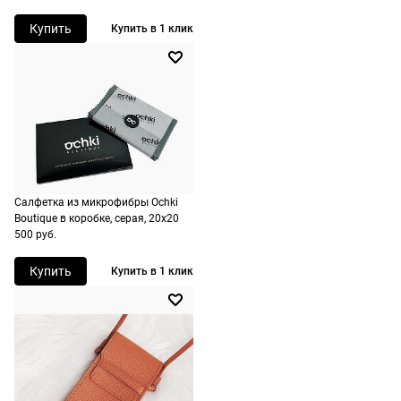
сроки
Купить
рассчитывают
Купить в 1 клик
при
оформлении
заказа в
корзине.
Срочная
доставка
По Москве
Салфетка из микрофибры Ochki
Boutique в коробке, серая, 20х20
возможна
500 руб.
день в день,
по России
Купить
Купить в 1 клик
есть
экспресс-
доставка.