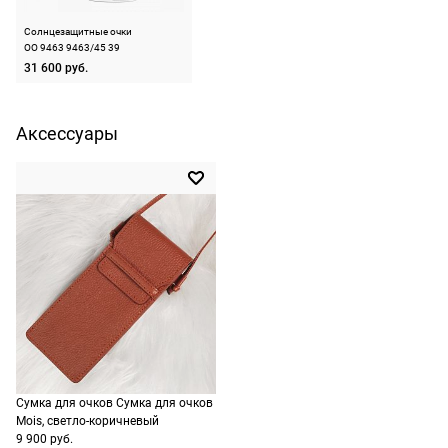
следующий
не нужно.
Цвет оправы
черный матовый, синий
день после
Солнцезащитные очки
оформления
OO 9463 9463/45 39
Материал оправы
нейлоновое волокно
По России
31 600 руб.
заказа.
Страна производства
Италия
1500 руб.
Доставка за
включая
МКАД
Производитель
Люксоттика групп
Аксессуары
С.п.А., Италия, площадь
доставку.
оплачивается
Цадорна 3, 20123,
Оплата
дополнительн
Милан
очков на
— 700 руб.
ШтрихКод
888392489388
месте после
независимо
примерки.
от суммы
Если очки не
выкупа.
подойдут,
дополнительн
По России
ничего
Доставляем
оплачивать
в любую
не нужно.
точку
Сумка для очков Сумка для очков
России,
Mois, светло-коричневый
стоимость и
9 900 руб.