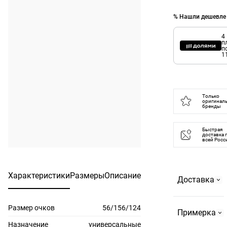
% Нашли дешевле
4
п
п
1
Только
оригинал
бренды
Быстрая
доставка 
всей Росс
Характеристики
Размеры
Описание
Доставка
Размер очков
56/156/124
Самовывоз
Примерка
На
Назначение
универсальные