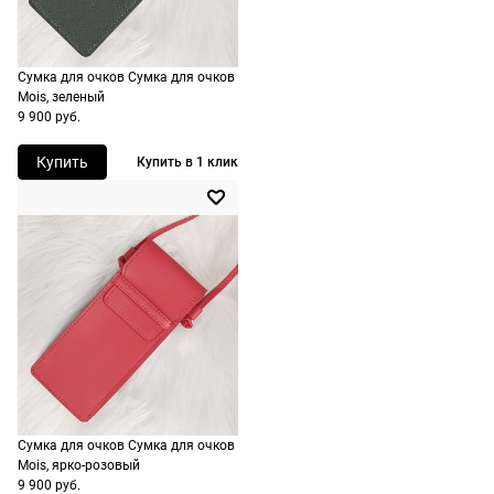
дополнительн
По России
ничего
Доставляем
оплачивать
в любую
Сумка для очков Сумка для очков
не нужно.
точку
Mois, зеленый
России,
9 900 руб.
стоимость и
Купить
Купить в 1 клик
сроки
рассчитывают
при
оформлении
заказа в
корзине.
Срочная
доставка
По Москве
возможна
Сумка для очков Сумка для очков
день в день,
Mois, ярко-розовый
9 900 руб.
по России