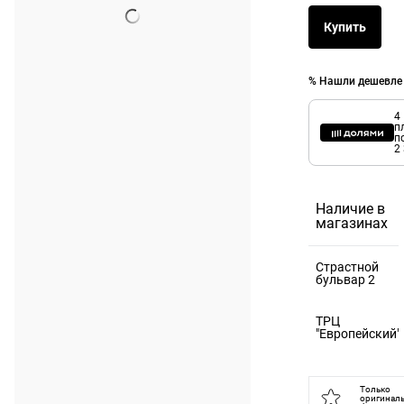
Купить
% Нашли дешевле
4
п
п
2
Наличие в
магазинах
Страстной
бульвар 2
125375,
ТРЦ
Москва г, б-
"Европейский"
р Страстной,
121059,
д. 2
Москва г, пл
Только
оригинал