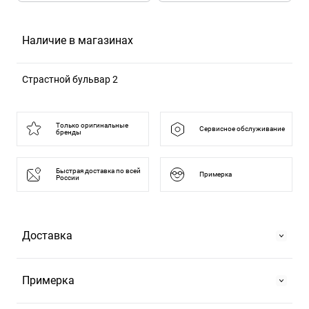
Наличие в магазинах
Страстной бульвар 2
125375, Москва г, б-р Страстной, д. 2
Только оригинальные
Сервисное обслуживание
бренды
Быстрая доставка по всей
Примерка
России
Доставка
Самовывоз
Примерка
На Страстном бульваре, 2 или в ТРЦ "Европейский".