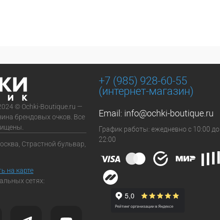
+7 (985) 928-60-55
(интернет-магазин)
2024 © Ochki-Boutique.ru —
Email:
info@ochki-boutique.ru
зина брендовых очков. Все
щищены.
График работы: ежедневно с 10:00 до
22:00
Москва, Страстной бульвар,
ь на карте
альных сетях: