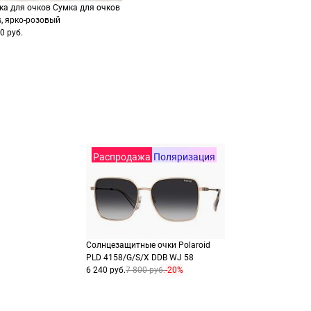
заказа
способах оплаты
ка для очков Сумка для очков
Выберите способ опла
Оплатите покупку цел
s, ярко-розовый
0 руб.
или частями в Сплит.
Оплатите часть от су
Продолжить пок
Продолжить пок
Распродажа
Поляризация
Солнцезащитные очки Polaroid
PLD 4158/G/S/X DDB WJ 58
6 240 руб.
7 800 руб.
-20%