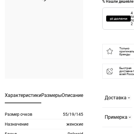
% Нашли дешевле
4
п
п
2
Только
оригинал
бренды
Быстрая
доставка 
всей Росс
Характеристики
Размеры
Описание
Доставка
Размер очков
55/19/145
Самовывоз
Примерка
На
Назначение
женские
Страстном