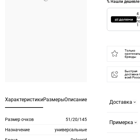
% Нашли дешевле
4
п
п
1
Только
оригинал
бренды
Быстрая
доставка 
всей Росс
Характеристики
Размеры
Описание
Доставка
Размер очков
51/20/145
Самовывоз
Примерка
На
Назначение
универсальные
Страстном