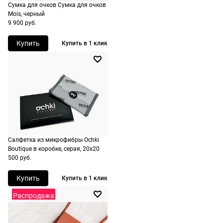
Сумка для очков Сумка для очков
Италия
доставку.
оплачивается
Mois, черный
Оплата
дополнительн
ШтрихКод
197737207649
9 900 руб.
очков на
— 700 руб.
месте после
Купить
Купить в 1 клик
независимо
примерки.
от суммы
Если очки не
выкупа.
подойдут,
дополнительн
По России
ничего
Доставляем
оплачивать
в любую
не нужно.
точку
Салфетка из микрофибры Ochki
России,
Boutique в коробке, серая, 20х20
стоимость и
500 руб.
сроки
рассчитывают
Купить
Купить в 1 клик
при
Распродажа
оформлении
заказа в