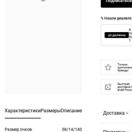
Подписаться
% Нашли дешевле
4
п
п
1
Только
оригинал
бренды
Быстрая
доставка 
всей Росс
Характеристики
Размеры
Описание
Доставка
Размер очков
58/14/140
Самовывоз