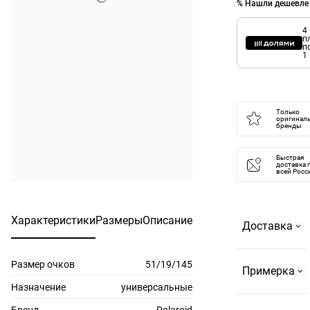
% Нашли дешевле
4
п
п
1
Только
оригинал
бренды
Быстрая
доставка 
всей Росс
Характеристики
Размеры
Описание
Доставка
Размер очков
51/19/145
Самовывоз
Примерка
На
Назначение
универсальные
Страстном