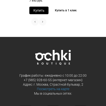
7 490 руб.
заказа
способах оплаты
Выберите способ оплаты «Долями»
Оплатите покупку целиком через Пэ
Купить
Купить в 1 клик
или частями в Сплит.
Оплатите часть от суммы заказа
Продолжить покупки
Продолжить покупки
График работы: ежедневно с 10:00 до 22:00
+7 (985) 928-60-55 (интернет-магазин)
Адрес: г. Москва, Страстной бульвар, 2
Посмотреть на карте
Мы в социальных сетях: