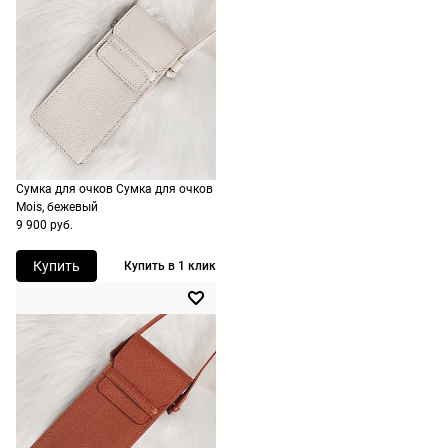
сроки
рассчитывают
при
оформлении
заказа в
корзине.
Срочная
Сумка для очков Сумка для очков
доставка
Mois, бежевый
По Москве
9 900 руб.
возможна
Купить
Купить в 1 клик
день в день,
по России
есть
экспресс-
доставка.