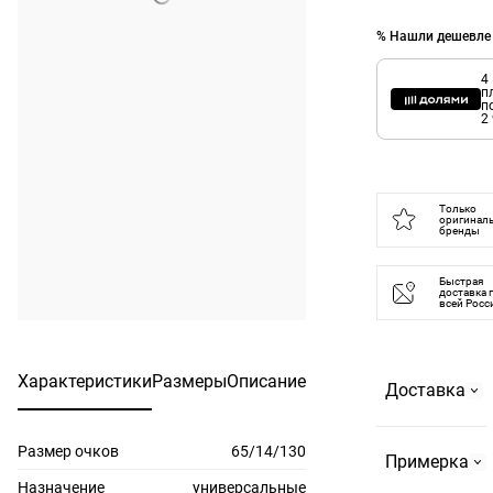
% Нашли дешевле
4
п
п
2
Только
оригинал
бренды
Быстрая
доставка 
всей Росс
Характеристики
Размеры
Описание
Доставка
Размер очков
65/14/130
Самовывоз
Примерка
На
Назначение
универсальные