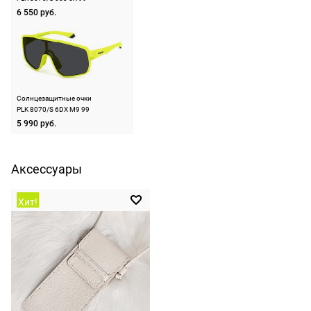
следующий
Материал оправы
поликарбонат
не нужно.
6 550 руб.
день после
Страна производства
Китай
оформления
По России
заказа.
Производитель
Сафило С.п.А., р-н.
Индустриале, 7 шоссе
1500 руб.
Доставка за
15, 35129, Падова,
включая
МКАД
Италия
доставку.
Солнцезащитные очки
оплачивается
ШтрихКод
197737218461
PLK 8070/S 6DX M9 99
Оплата
дополнительн
5 990 руб.
очков на
— 700 руб.
месте после
независимо
примерки.
от суммы
Аксессуары
Если очки не
выкупа.
подойдут,
Хит!
дополнительн
По России
ничего
Доставляем
оплачивать
в любую
не нужно.
точку
России,
стоимость и