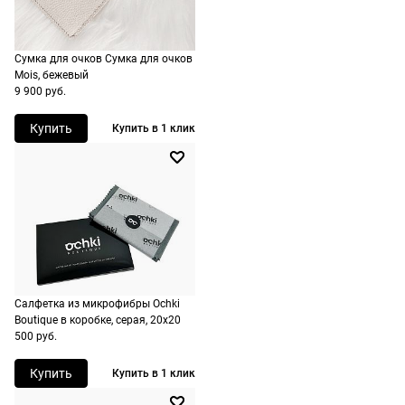
сроки
рассчитывают
при
Сумка для очков Сумка для очков
оформлении
Mois, бежевый
9 900 руб.
заказа в
корзине.
Купить
Купить в 1 клик
Срочная
доставка
По Москве
возможна
день в день,
по России
есть
Салфетка из микрофибры Ochki
экспресс-
Boutique в коробке, серая, 20х20
доставка.
500 руб.
Купить
Купить в 1 клик