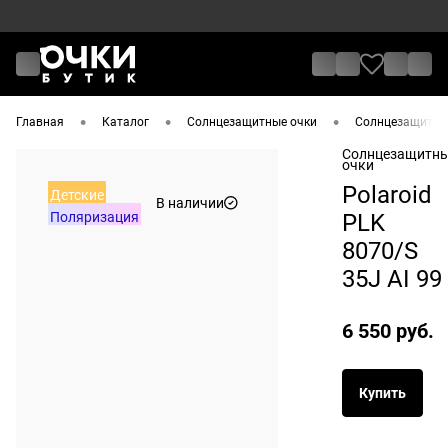
•
•
•
Главная
Каталог
Солнцезащитные очки
Солнцезащитные
Солнцезащитн
очки
Polaroid
Детские
В наличии
Поляризация
PLK
8070/S
35J AI 99
6 550 руб.
Купить