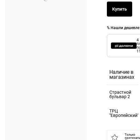
Купить
% Нашли дешевле
4
п
п
1
Наличие в
магазинах
Страстной
бульвар 2
125375,
ТРЦ
Москва г, б-
"Европейский"
р Страстной,
121059,
д. 2
Москва г, пл
Только
оригинал