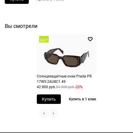
Сплит. Деньги списываются с банковс
заказа картой любого банка, а
карт, привязанных к аккаунту
оставшиеся три части будут списыват
пользователя в Яндексе.
автоматически с интервалом в две
Вы смотрели
Как воспользоваться
недели.
Добавьте товар в корзину
Как воспользоваться
Хит!
Перейдите на страницу оформления
Добавьте товар в корзину
заказа
Перейдите на страницу оформления
Выберите Яндекс Пэй или Сплит в
заказа
способах оплаты
Выберите способ оплаты «Долями»
Оплатите покупку целиком через Пэ
Солнцезащитные очки Prada PR
или частями в Сплит.
Оплатите часть от суммы заказа
17WS 2AU8C1 49
42 800 руб.
53 500 руб.
-20%
Купить
Купить в 1 клик
Продолжить покупки
Продолжить покупки