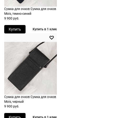
экспресс-
доставка.
Сумка для очков Сумка для очков
Mois, темно-синий
9 900 руб.
Купить
Купить в 1 клик
Долями
Сплит от Яндекс Пэй
Сумка для очков Сумка для очков
Mois, черный
Долями — сервис, позволяющий
Яндекс Пэй позволяет оплачивать очк
9 900 руб.
разделить оплату покупок на четыре
оправы сразу или частями через Янде
части. Просто оплатите часть от сумм
Купить
Купить в 1 клик