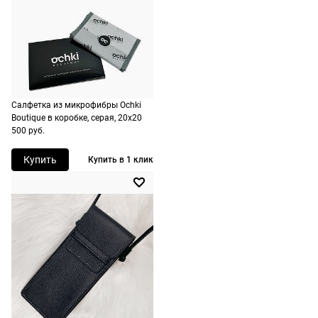
Доставляем
оплачивать
в любую
не нужно.
точку
России,
стоимость и
сроки
рассчитывают
Салфетка из микрофибры Ochki
Boutique в коробке, серая, 20х20
при
500 руб.
оформлении
заказа в
Купить
Купить в 1 клик
корзине.
Срочная
доставка
По Москве
возможна
день в день,
по России
есть