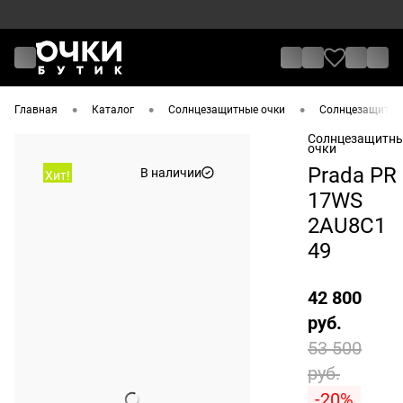
•
•
•
Главная
Каталог
Солнцезащитные очки
Солнцезащитные
Солнцезащитн
очки
Prada PR
В наличии
Хит!
17WS
2AU8C1
49
42 800
руб.
53 500
руб.
-20%