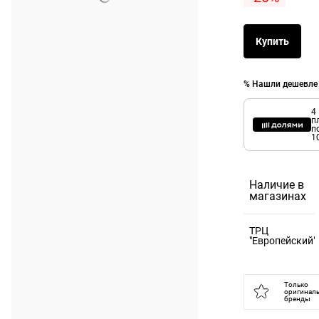
Купить
% Нашли дешевле
4
п
п
1
Наличие в
магазинах
ТРЦ
"Европейский"
121059,
Москва г, пл
Только
оригинал
Киевского
бренды
Вокзала, д. 2