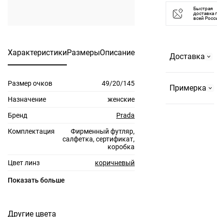
Быстрая
Часы
доставка 
всей Росс
работы: вс-
чт с 10:00 до
22:00, пт-сб
Характеристики
Размеры
Описание
Доставка
с 10:00 до
23:00
Размер очков
49/20/145
Самовывоз
Примерка
На
Назначение
женские
Страстном
Бренд
Prada
По Москве и
бульваре, 2
до 10 км за
Комплектация
Фирменный футляр,
или в ТРЦ
салфетка, сертификат,
МКАД
"Европейский".
коробка
Бесплатно,
Резервируем
Цвет линз
коричневый
до 3-х пар
не более 3-х
очков,
Материал линз
поликарбонат
пар на 3 дня.
Показать больше
время
Защита линз
100% UV защита
примерки не
По Москве и
более 15
Степень затемнения
3N
Другие цвета
до 10км за