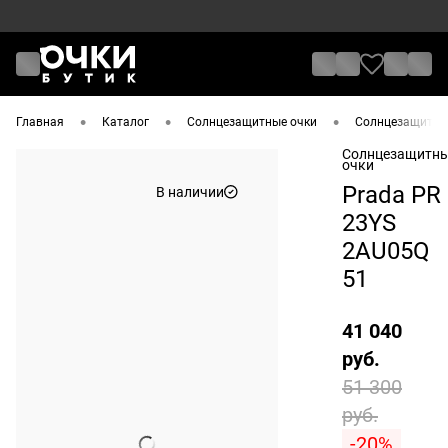
•
•
•
Главная
Каталог
Солнцезащитные очки
Солнцезащитные
Солнцезащитн
очки
Prada PR
В наличии
23YS
2AU05Q
51
41 040
руб.
51 300
руб.
-20%