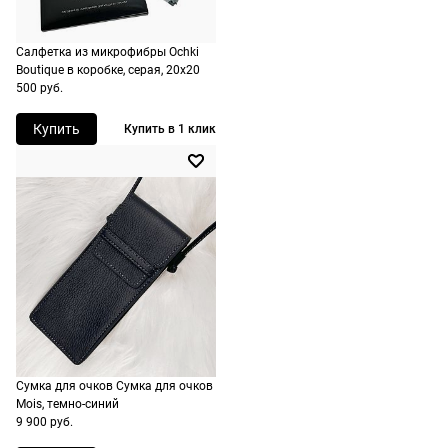
подойдут,
дополнительн
По России
Салфетка из микрофибры Ochki
ничего
Доставляем
Boutique в коробке, серая, 20х20
оплачивать
в любую
500 руб.
не нужно.
точку
Купить
Купить в 1 клик
России,
стоимость и
сроки
рассчитывают
при
оформлении
заказа в
корзине.
Срочная
доставка
Сумка для очков Сумка для очков
По Москве
Mois, темно-синий
возможна
9 900 руб.
день в день,