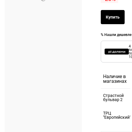
Купить
% Нашли дешевле
4
п
п
1
Наличие в
магазинах
Страстной
бульвар 2
125375,
ТРЦ
Москва г, б-
"Европейский"
р Страстной,
121059,
д. 2