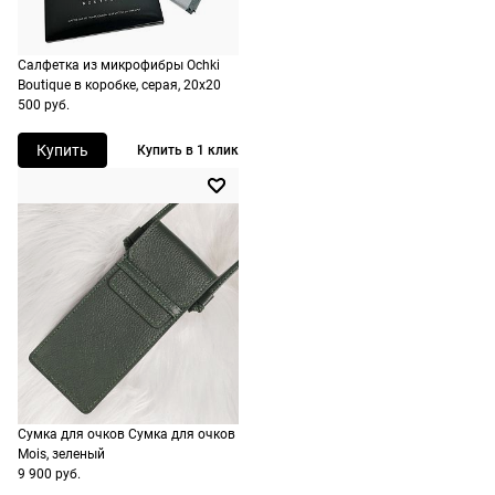
не нужно.
точку
России,
Салфетка из микрофибры Ochki
стоимость и
Boutique в коробке, серая, 20х20
сроки
500 руб.
рассчитывают
Купить
Купить в 1 клик
при
оформлении
заказа в
корзине.
Срочная
доставка
По Москве
возможна
день в день,
по России
Сумка для очков Сумка для очков
есть
Mois, зеленый
экспресс-
9 900 руб.