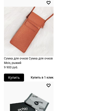
очки не
По Москве —
Материал оправы
металл
подойдут,
бесплатно,
ничего
Страна производства
Италия
на
оплачивать
следующий
Производитель
Люксоттика групп
не нужно.
С.п.А., Италия, площадь
день после
Цадорна 3, 20123,
оформления
Милан
По России
заказа.
ШтрихКод
8056597629430
1500 руб.
Доставка за
включая
МКАД
доставку.
оплачивается
Сумка для очков Сумка для очков
Оплата
дополнительн
Mois, рыжий
очков на
9 900 руб.
— 700 руб.
месте после
независимо
Купить
Купить в 1 клик
примерки.
от суммы
Если очки не
выкупа.
подойдут,
дополнительн
По России
ничего
Доставляем
оплачивать
в любую