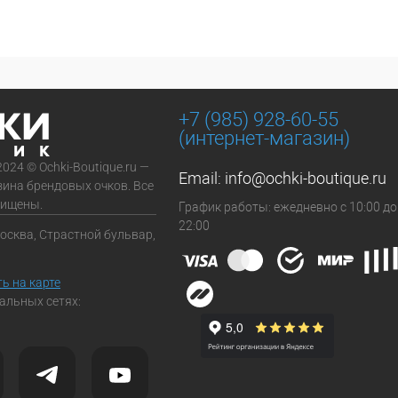
+7 (985) 928-60-55
(интернет-магазин)
2024 © Ochki-Boutique.ru —
Email:
info@ochki-boutique.ru
зина брендовых очков. Все
щищены.
График работы: ежедневно с 10:00 до
22:00
Москва, Страстной бульвар,
ь на карте
альных сетях: