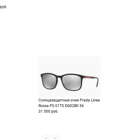
Выберите способ опла
Оплатите покупку цел
руб.
или частями в Сплит.
Оплатите часть от су
Продолжить пок
Продолжить пок
Солнцезащитные очки Prada Linea
Rossa PS 01TS DG02B0 56
31 500 руб.