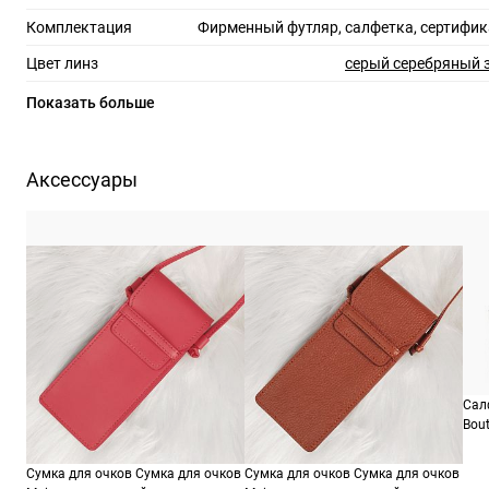
Комплектация
Фирменный футляр, салфетка, сертифик
Цвет линз
серый серебряный 
Материал линз
Показать больше
Защита линз
100%
Степень затемнения
Аксессуары
Форма оправы
Цвет оправы
Материал оправы
нейлонов
Страна производства
Производитель
Люксоттика групп С.п.А., Италия, площадь
2
ШтрихКод
805
Сал
Bout
Сумка для очков Сумка для очков
Сумка для очков Сумка для очков