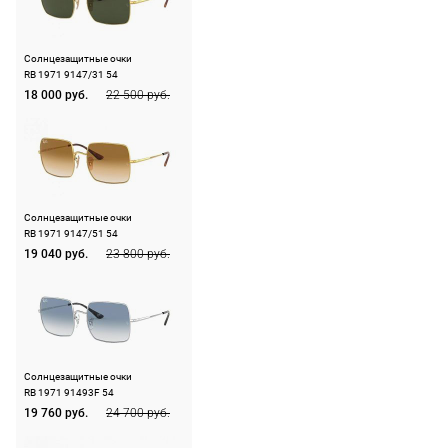
ничего
RX-адаптация
Да
на
оплачивать
следующий
Форма оправы
квадратная
не нужно.
Солнцезащитные очки
день после
RB 1971 9147/31 54
Цвет оправы
стальной
оформления
18 000 руб.
22 500 руб.
По России
Материал оправы
металл
заказа.
1500 руб.
Доставка за
Страна производства
Италия
включая
МКАД
доставку.
Производитель
Люксоттика групп
оплачивается
С.п.А., Италия, площадь
Оплата
дополнительн
Цадорна 3, 20123,
Солнцезащитные очки
очков на
Милан
— 700 руб.
RB 1971 9147/51 54
месте после
19 040 руб.
23 800 руб.
независимо
ШтрихКод
8056597445467
примерки.
от суммы
Если очки не
выкупа.
подойдут,
дополнительн
По России
ничего
Солнцезащитные очки
Доставляем
RB 1971 91493F 54
оплачивать
в любую
19 760 руб.
24 700 руб.
не нужно.
точку