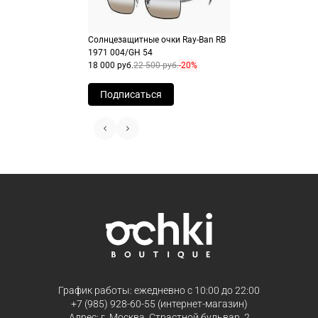
Солнцезащитные очки Ray-Ban RB
Продолжить покупки
Продолжить покупки
1971 004/GH 54
18 000 руб.
22 500 руб.
-20%
Подписаться
График работы: ежедневно с 10:00 до 22:00
+7 (985) 928-60-55 (интернет-магазин)
Адрес: г. Москва, Страстной бульвар, 2